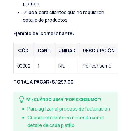
platillos
✅ Ideal para clientes que no requieren
detalle de productos
Ejemplo del comprobante:
CÓD.
CANT.
UNIDAD
DESCRIPCIÓN
P.U
00002
1
NIU
Por consumo
297
TOTAL A PAGAR: S/ 297.00
💡 ¿CUÁNDO USAR "POR CONSUMO"?
Para agilizar el proceso de facturación
Cuando el cliente no necesita ver el
detalle de cada platillo