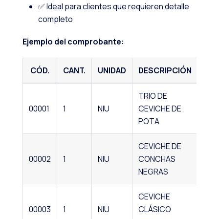
✅ Ideal para clientes que requieren detalle
completo
Ejemplo del comprobante:
CÓD.
CANT.
UNIDAD
DESCRIPCIÓN
P.U
TRIO DE
00001
1
NIU
CEVICHE DE
72.
POTA
CEVICHE DE
00002
1
NIU
CONCHAS
62.
NEGRAS
CEVICHE
00003
1
NIU
CLÁSICO
62.