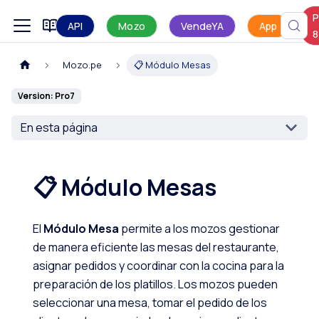
P
Manual de uso
API
Mozo
VendeYA
App
8
Mozo.pe
📋 Módulo Mesas
Version: Pro7
En esta página
📋 Módulo Mesas
El
Módulo Mesa
permite a los mozos gestionar
de manera eficiente las mesas del restaurante,
asignar pedidos y coordinar con la cocina para la
preparación de los platillos. Los mozos pueden
seleccionar una mesa, tomar el pedido de los