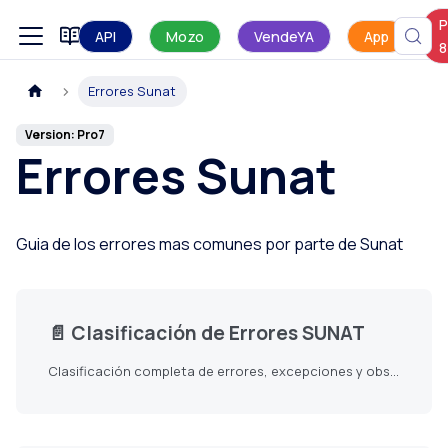
P
Manual de uso
API
Mozo
VendeYA
App
8
Errores Sunat
Version: Pro7
Errores Sunat
Guia de los errores mas comunes por parte de Sunat
📄️
Clasificación de Errores SUNAT
Clasificación completa de errores, excepciones y observaciones en comprobantes electrónicos SUNAT Perú.