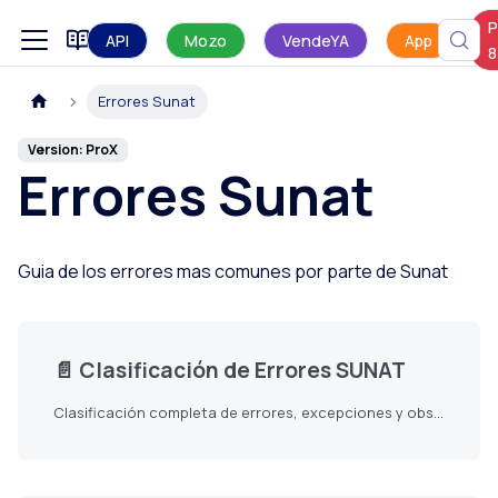
P
Manual de uso
API
Mozo
VendeYA
App
8
Errores Sunat
Version: ProX
Errores Sunat
Guia de los errores mas comunes por parte de Sunat
📄️
Clasificación de Errores SUNAT
Clasificación completa de errores, excepciones y observaciones en comprobantes electrónicos SUNAT Perú.