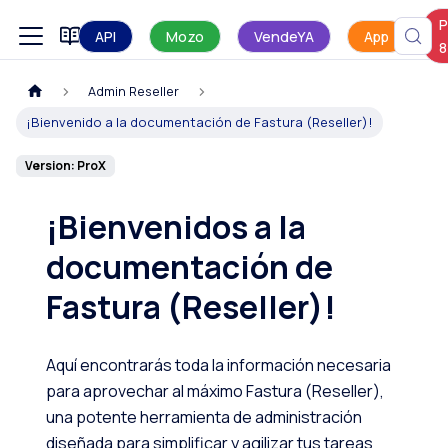
P
Manual de uso
API
Mozo
VendeYA
App
8
Admin Reseller
¡Bienvenido a la documentación de Fastura (Reseller)!
Version: ProX
¡Bienvenidos a la
documentación de
Fastura (Reseller)!
Aquí encontrarás toda la información necesaria
para aprovechar al máximo Fastura (Reseller),
una potente herramienta de administración
diseñada para simplificar y agilizar tus tareas