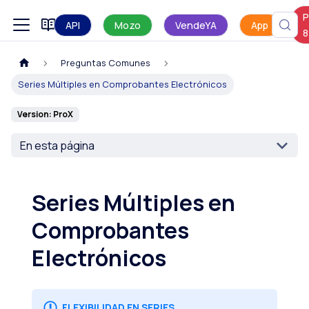
P
Manual de uso
API
Mozo
VendeYA
App
8
Preguntas Comunes
Series Múltiples en Comprobantes Electrónicos
Version: ProX
En esta página
Series Múltiples en
Comprobantes
Electrónicos
FLEXIBILIDAD EN SERIES