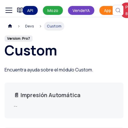
P
Manual de uso
API
Mozo
VendeYA
App
8
Devs
Custom
Version: Pro7
Custom
Encuentra ayuda sobre el módulo Custom.
📄️
Impresión Automática
---