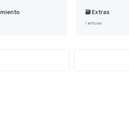
imiento
🗃️
Extras
1 artículo