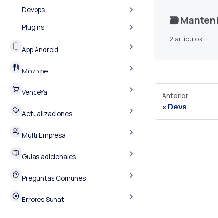
Devops
🗃️
Manten
Plugins
2 artículos
App Android
Mozo.pe
VendeYa
Anterior
Devs
Actualizaciones
Multi Empresa
Guias adicionales
Preguntas Comunes
Errores Sunat