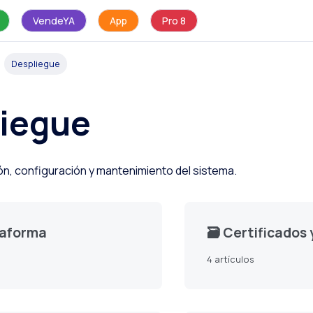
VendeYA
App
Pro 8
Despliegue
iegue
ión, configuración y mantenimiento del sistema.
taforma
🗃️
Certificados 
4 artículos