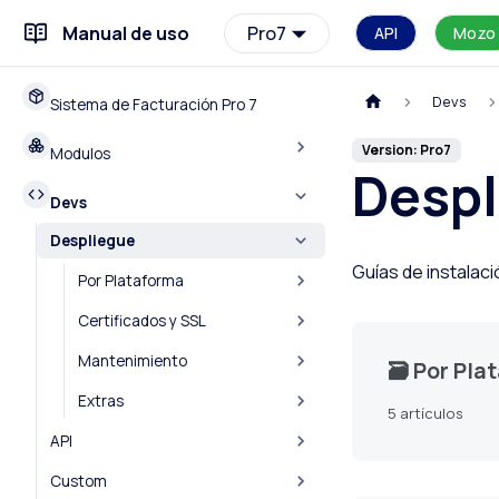
Manual de uso
Pro7
API
Mozo
Devs
Sistema de Facturación Pro 7
Version: Pro7
Modulos
Despl
Devs
Despliegue
Guías de instalac
Por Plataforma
Certificados y SSL
Mantenimiento
🗃️
Por Pla
Extras
5 artículos
API
Custom