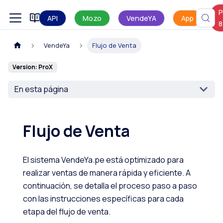
P
Manual de uso
API
Mozo
VendeYA
App
8
VendeYa
Flujo de Venta
Version: ProX
En esta página
Flujo de Venta
El sistema VendeYa.pe está optimizado para
realizar ventas de manera rápida y eficiente. A
continuación, se detalla el proceso paso a paso
con las instrucciones específicas para cada
etapa del flujo de venta.