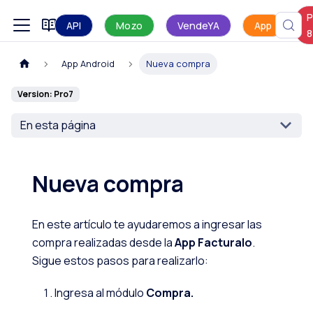
P
Manual de uso
API
Mozo
VendeYA
App
8
App Android
Nueva compra
Version: Pro7
En esta página
Nueva compra
En este artículo te ayudaremos a ingresar las
compra realizadas desde la
App Facturalo
.
Sigue estos pasos para realizarlo:
Ingresa al módulo
Compra.