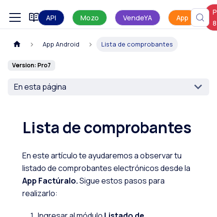
P
Manual de uso
API
Mozo
VendeYA
App
8
App Android
Lista de comprobantes
Version: Pro7
En esta página
Lista de comprobantes
En este artículo te ayudaremos a observar tu
listado de comprobantes electrónicos desde la
App Factúralo.
Sigue estos pasos para
realizarlo:
Ingresar al módulo
Listado de