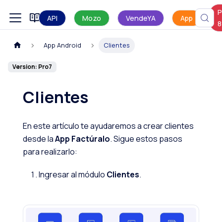
P
Manual de uso
API
Mozo
VendeYA
App
8
App Android
Clientes
Version: Pro7
Clientes
En este artículo te ayudaremos a crear clientes
desde la
App Factúralo
. Sigue estos pasos
para realizarlo:
Ingresar al módulo
Clientes
.