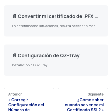
📄️
Convertir mi certificado de .PFX o .P12 a formato .CER
En determinadas situaciones, resulta necesario modificar el formato de un certificado. Si deseas cambiar el formato de tu certificado desde .PFX o .P12 al formato .CER, ingrese al siguiente enlace:
📄️
Configuración de QZ-Tray
Instalación de QZ-Tray
Anterior
Siguiente
Corregir
¿Cómo saber
Configuración del
cuando se vence mi
Número de
Certificado SSL?