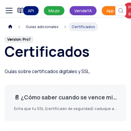
P
Manual de uso
API
Mozo
VendeYA
App
8
Guias adicionales
Certificados
Version: Pro7
Certificados
Guías sobre certificados digitales y SSL.
📄️
¿Cómo saber cuando se vence mi Certificado SSL?
Evita que tu SSL (certificado de seguridad) caduque antes de tiempo. Debes estar atento a su fecha de vencimiento. Sigue estos pasos para saber cuándo se vence tu certificado y asegurar una renovación oportuna: