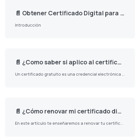
📄️
Obtener Certificado Digital para Facturar Electrónicamente en Perú
Introducción
📄️
¿Como saber si aplico al certificado gratuito?
Un certificado gratuito es una credencial electrónica que garantiza la identidad del contribuyente para emitir cualquier tipo de comprobante de pago electrónico.
📄️
¿Cómo renovar mi certificado digital con SUNAT?
En este artículo te enseñaremos a renovar tu certificado digital.