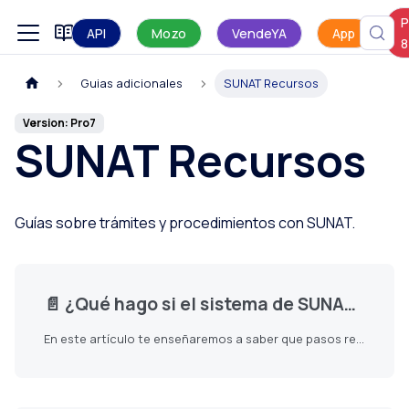
P
Manual de uso
API
Mozo
VendeYA
App
8
Guias adicionales
SUNAT Recursos
Version: Pro7
SUNAT Recursos
Guías sobre trámites y procedimientos con SUNAT.
📄️
¿Qué hago si el sistema de SUNAT llega a caerse mientras necesito emitir una factura?
En este artículo te enseñaremos a saber que pasos realizar si el sistema de SUNAT llega a caerse. Sigue estos pasos para realizarlo: