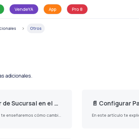
VendeYA
App
Pro 8
cionales
Otros
as adicionales.
ursal en el Sistema de Facturación
📄️
Configurar Panel de Bienvenid
En este artículo te enseñaremos cómo cambiar de sucursal en tu sistema de facturación. Sigue estos pasos para realizarlo: