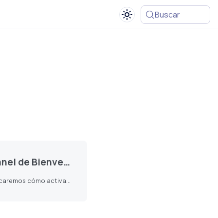
Buscar
a en el Sistema de Facturación
En este artículo te explicaremos cómo activar o desactivar el panel de bienvenida en el dashboard del sistema FactúraloPeru. Esta característica te permite personalizar la experiencia de inicio en tu sistema de facturación.