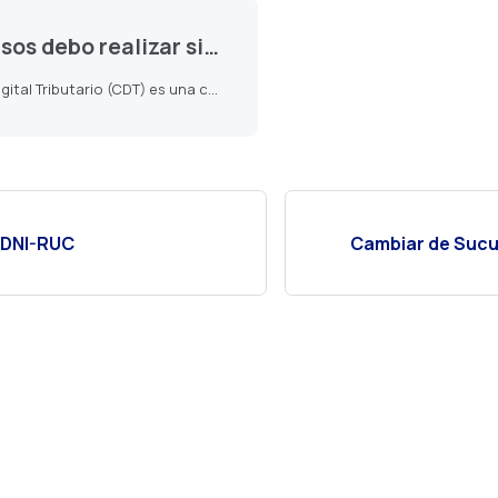
ealizar si compre un certificado digital?
El Certificado Digital Tributario (CDT) es una credencial electrónica que garantiza la identidad del contribuyente para emitir cualquier tipo de comprobante de pago electrónico.
 DNI-RUC
Cambiar de Sucur