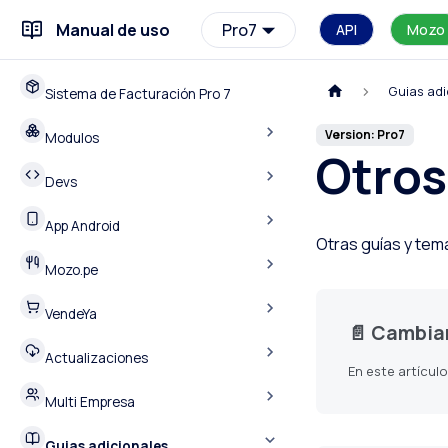
Manual de uso
Pro7
API
Mozo
Guias adi
Sistema de Facturación Pro 7
Version: Pro7
Modulos
Otros
Devs
App Android
Otras guías y tem
Mozo.pe
VendeYa
📄️
Cambiar de Suc
Actualizaciones
Multi Empresa
Guias adicionales