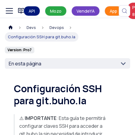
P
Manual de uso
API
Mozo
VendeYA
App
8
Devs
Devops
Configuración SSH para git.buho.la
Version: Pro7
En esta página
Configuración SSH
para git.buho.la
⚠️
IMPORTANTE
: Esta guía te permitirá
configurar claves SSH para acceder a
git.buho.la sin necesidad de introducir