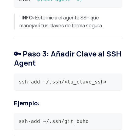
ℹ️
INFO
: Esto inicia el agente SSH que
manejará tus claves de forma segura.
🔑 Paso 3: Añadir Clave al SSH
Agent
ssh-add ~/.ssh/
<
tu_clave_ssh
>
Ejemplo:
ssh-add ~/.ssh/git_buho