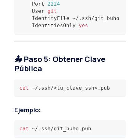
    Port 
2224
    User 
git
    IdentityFile ~/.ssh/git_buho
    IdentitiesOnly 
yes
📤 Paso 5: Obtener Clave
Pública
cat
 ~/.ssh/
<
tu_clave_ssh
>
.pub
Ejemplo:
cat
 ~/.ssh/git_buho.pub