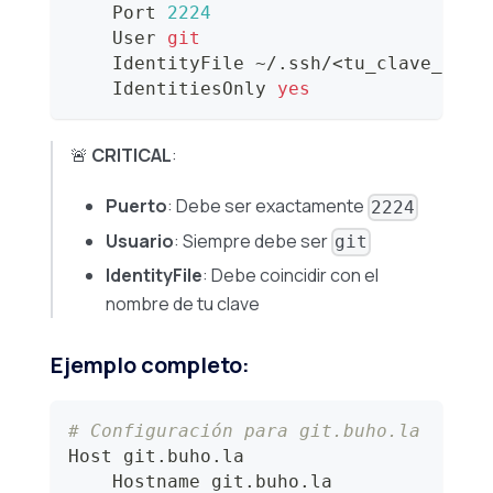
    Port 
2224
    User 
git
    IdentityFile ~/.ssh/
<
tu_clave_ssh
>
    IdentitiesOnly 
yes
🚨
CRITICAL
:
Puerto
: Debe ser exactamente
2224
Usuario
: Siempre debe ser
git
IdentityFile
: Debe coincidir con el
nombre de tu clave
Ejemplo completo:
# Configuración para git.buho.la 
Host git.buho.la
    Hostname git.buho.la