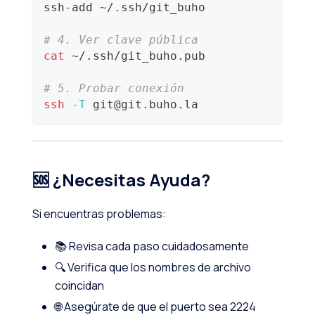
ssh-add ~/.ssh/git_buho
# 4. Ver clave pública
cat
 ~/.ssh/git_buho.pub
# 5. Probar conexión
ssh
-T
 git@git.buho.la
🆘 ¿Necesitas Ayuda?
Si encuentras problemas:
📚 Revisa cada paso cuidadosamente
🔍 Verifica que los nombres de archivo
coincidan
🌐 Asegúrate de que el puerto sea 2224