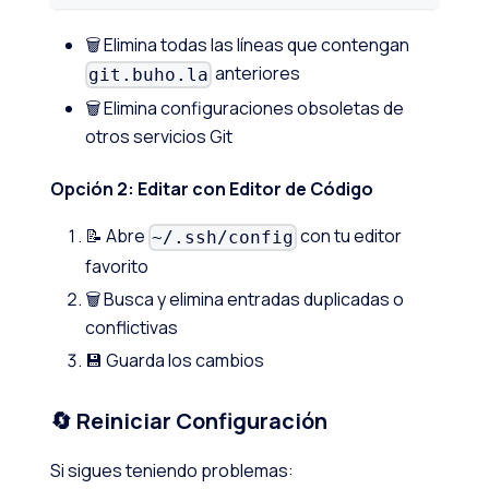
🗑️ Elimina todas las líneas que contengan
anteriores
git.buho.la
🗑️ Elimina configuraciones obsoletas de
otros servicios Git
Opción 2: Editar con Editor de Código
📝 Abre
con tu editor
~/.ssh/config
favorito
🗑️ Busca y elimina entradas duplicadas o
conflictivas
💾 Guarda los cambios
🔄 Reiniciar Configuración
Si sigues teniendo problemas: