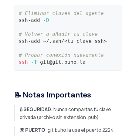
# Eliminar claves del agente
ssh-add 
-D
# Volver a añadir tu clave
ssh-add ~/.ssh/
<
tu_clave_ssh
>
# Probar conexión nuevamente
ssh
-T
 git@git.buho.la
📝 Notas Importantes
🔒
SEGURIDAD
: Nunca compartas tu clave
privada (archivo sin extensión .pub)
🌍
PUERTO
: git.buho.la usa el puerto 2224,