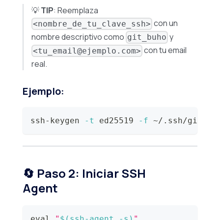
💡
TIP
: Reemplaza
con un
<nombre_de_tu_clave_ssh>
nombre descriptivo como
y
git_buho
con tu email
<tu_email@ejemplo.com>
real.
Ejemplo:
ssh-keygen 
-t
 ed25519 
-f
 ~/.ssh/git_bu
🔄 Paso 2: Iniciar SSH
Agent
eval
"
$(
ssh-agent 
-s
)
"