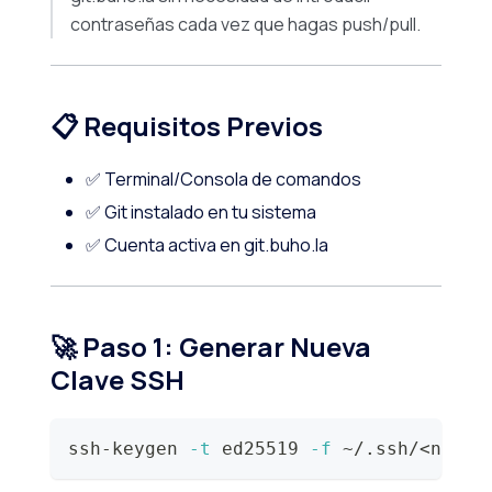
contraseñas cada vez que hagas push/pull.
📋 Requisitos Previos
✅ Terminal/Consola de comandos
✅ Git instalado en tu sistema
✅ Cuenta activa en git.buho.la
🚀 Paso 1: Generar Nueva
Clave SSH
ssh-keygen 
-t
 ed25519 
-f
 ~/.ssh/
<
nombr