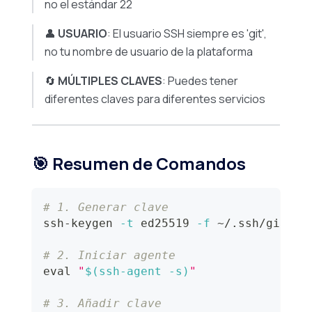
no el estándar 22
👤
USUARIO
: El usuario SSH siempre es 'git',
no tu nombre de usuario de la plataforma
🔄
MÚLTIPLES CLAVES
: Puedes tener
diferentes claves para diferentes servicios
🎯 Resumen de Comandos
# 1. Generar clave
ssh-keygen 
-t
 ed25519 
-f
 ~/.ssh/git_bu
# 2. Iniciar agente
eval
"
$(
ssh-agent 
-s
)
"
# 3. Añadir clave