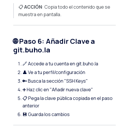
📋
ACCIÓN
: Copia todo el contenido que se
muestra en pantalla.
🌐 Paso 6: Añadir Clave a
git.buho.la
🔗 Accede a tu cuenta en git.buho.la
👤 Ve a tu perfil/configuración
🔑 Busca la sección "SSH Keys"
➕ Haz clic en "Añadir nueva clave"
📋 Pega la clave pública copiada en el paso
anterior
💾 Guarda los cambios