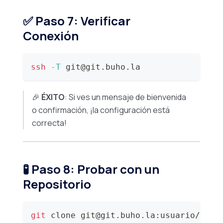
✅ Paso 7: Verificar
Conexión
ssh
-T
 git@git.buho.la
🎉
ÉXITO
: Si ves un mensaje de bienvenida
o confirmación, ¡la configuración está
correcta!
🧪 Paso 8: Probar con un
Repositorio
git
 clone git@git.buho.la:usuario/nomb