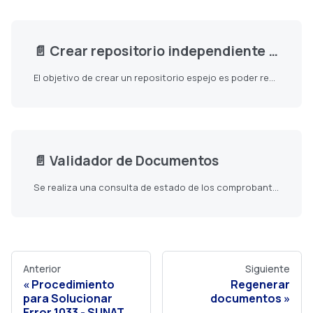
📄️
Crear repositorio independiente - Espejo (Mirror)
El objetivo de crear un repositorio espejo es poder realizar cambios propios en un repositorio independiente y obtener los cambios de un repositorio principal o raíz.
📄️
Validador de Documentos
Se realiza una consulta de estado de los comprobantes registrados en el facturador con Sunat, de esta forma validar el estado del comprobante en la entidad. Aplica a Facturas, Boletas y Notas.
Anterior
Siguiente
Procedimiento
Regenerar
para Solucionar
documentos
Error 1033 - SUNAT