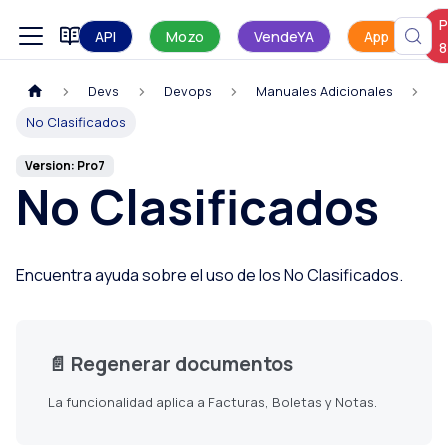
P
Manual de uso
API
Mozo
VendeYA
App
8
Devs
Devops
Manuales Adicionales
No Clasificados
Version: Pro7
No Clasificados
Encuentra ayuda sobre el uso de los No Clasificados.
📄️
Regenerar documentos
La funcionalidad aplica a Facturas, Boletas y Notas.