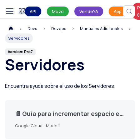
P
Manual de uso
API
Mozo
VendeYA
App
8
Devs
Devops
Manuales Adicionales
Servidores
Version: Pro7
Servidores
Encuentra ayuda sobre el uso de los Servidores.
📄️
Guía para incrementar espacio en disco
Google Cloud - Modo 1